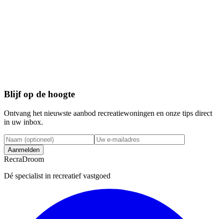
Wat kost het om mijn vakantiewoning te verkopen via RecraDroom?
Hoe lang duurt het om mijn vakantiewoning te verkopen?
Op welke platforms wordt mijn woning aangeboden?
Kan ik ook een vakantiewoning kopen via RecraDroom?
Blijf op de hoogte
Ontvang het nieuwste aanbod recreatiewoningen en onze tips direct
in uw inbox.
Aanmelden
Recra
Droom
Dé specialist in recreatief vastgoed