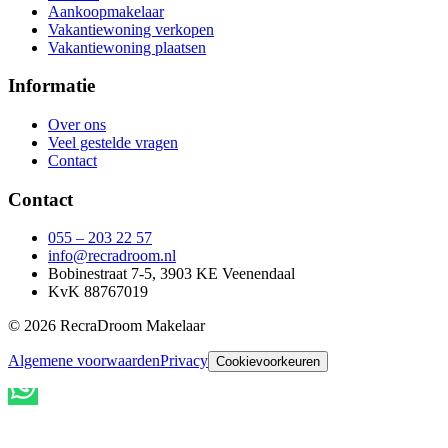
Aankoopmakelaar
Vakantiewoning verkopen
Vakantiewoning plaatsen
Informatie
Over ons
Veel gestelde vragen
Contact
Contact
055 – 203 22 57
info@recradroom.nl
Bobinestraat 7-5, 3903 KE Veenendaal
KvK 88767019
© 2026 RecraDroom Makelaar
Algemene voorwaarden
Privacy
Cookievoorkeuren