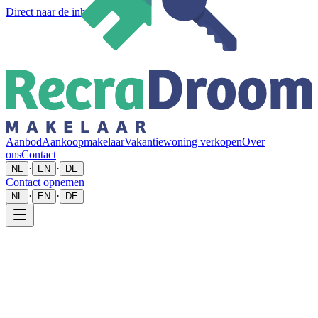
Direct naar de inhoud
Aanbod
Aankoopmakelaar
Vakantiewoning verkopen
Over
ons
Contact
·
·
NL
EN
DE
Contact opnemen
·
·
NL
EN
DE