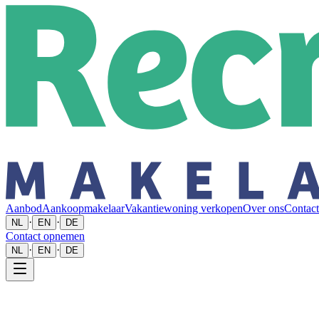
Aanbod
Aankoopmakelaar
Vakantiewoning verkopen
Over ons
Contact
·
·
NL
EN
DE
Contact opnemen
·
·
NL
EN
DE