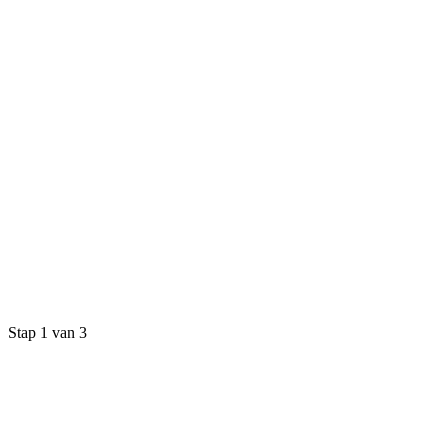
Stap 1 van 3
🏠
🏡
🚐
🏘️
Villa
Stacaravan
Chalet
Anders